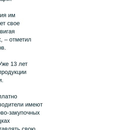
ния им
ет свое
вигая
, – отметил
ов.
Уже 13 лет
продукции
и.
платно
зводители имеют
ово-закупочных
дках
тавлять свою