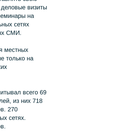
 деловые визиты
семинары на
ьных сетях
ых СМИ.
я местных
е только на
ких
читывал всего 69
лей, из них 718
в. 270
ых сетях.
в.