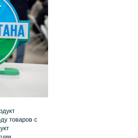
одукт
оду товаров с
укт
кции.