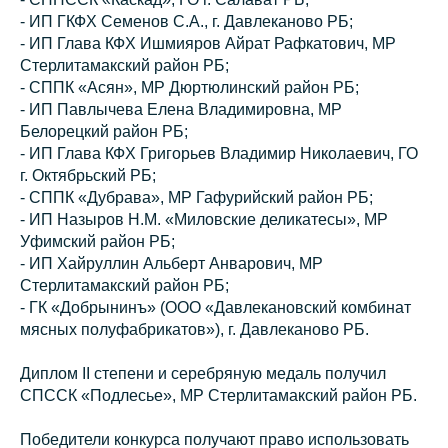
- ИП ГКФХ Семенов С.А., г. Давлеканово РБ;
- ИП Глава КФХ Ишмияров Айрат Рафкатович, МР
Стерлитамакский район РБ;
- СППК «Асян», МР Дюртюлинский район РБ;
- ИП Павлычева Елена Владимировна, МР
Белорецкий район РБ;
- ИП Глава КФХ Григорьев Владимир Николаевич, ГО
г. Октябрьский РБ;
- СППК «Дубрава», МР Гафурийский район РБ;
- ИП Назыров Н.М. «Миловские деликатесы», МР
Уфимский район РБ;
- ИП Хайруллин Альберт Анварович, МР
Стерлитамакский район РБ;
- ГК «Добрынинъ» (ООО «Давлекановский комбинат
мясных полуфабрикатов»), г. Давлеканово РБ.
Диплом II степени и серебряную медаль получил
СПССК «Подлесье», МР Стерлитамакский район РБ.
Победители конкурса получают право использовать