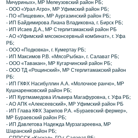
Мичуриных», МР Мелеузовский район РБ;
- ООО «Урал Агро», МР Уфимский район РБ;
- ПО «Пищевик», МР Аургазинский район РБ;
- ИП Байдимирова Лиана Владиковна, г. Бирск РБ;
- ИП Исаев Д.А., МР Стерлитамакский район РБ
- АО «Уфимский мясоконсервный комбинат», г. Уфа
РБ;
- ООО «Подковка», г. Кумертау РБ;
- ИП Максимов Р.В. «МясоРыбка», г. Салават РБ;
- ООО «Тавакан», МР Кугарчинский район РБ;
- ООО ТД «Рощинский», МР Стерлитамакский район
РБ:
- ИП ГКФХ Насибуллин А.А. «Молочное ранчо», МР
Кушнаренковский район РБ;
- ИП Куртмамедова Ильвира Магафуровна, г. Уфа РБ;
- АО АПК «Алексеевский», МР Уфимский район РБ
- ИП Глава КФХ Зарипов Р.А. «Бураевский фермер»,
МР Бураевский район РБ;
- ИП Давлетова Надежда Мурзагареевна, МР
Шаранский район РБ;
- СППССК «Каскад», ГО г. Салават РБ;