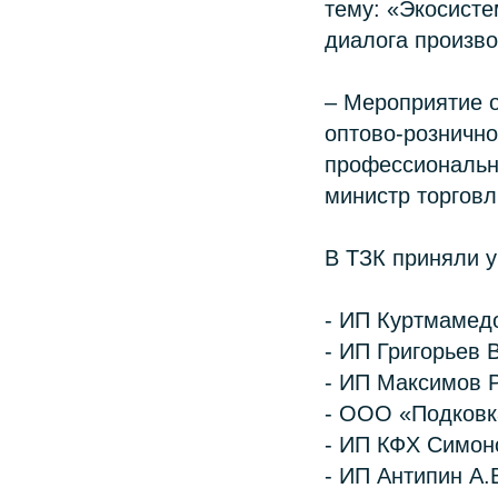
тему: «Экосисте
диалога произво
– Мероприятие 
оптово-рознично
профессиональн
министр торговл
В ТЗК приняли у
- ИП Куртмамедо
- ИП Григорьев 
- ИП Максимов Р
- ООО «Подковк
- ИП КФХ Симоно
- ИП Антипин А.