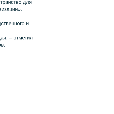
странство для
визации».
ственного и
ач, – отметил
ов.