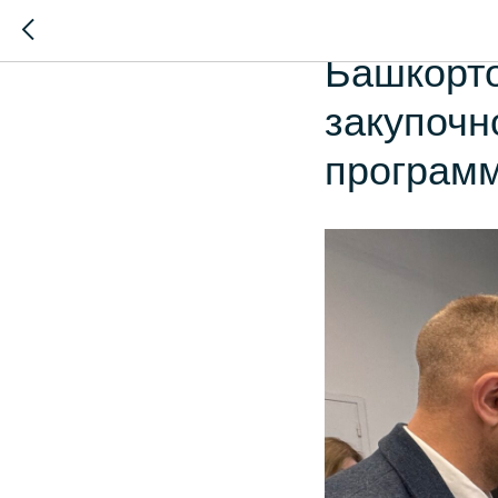
Дипломан
Башкорто
закупочн
программ