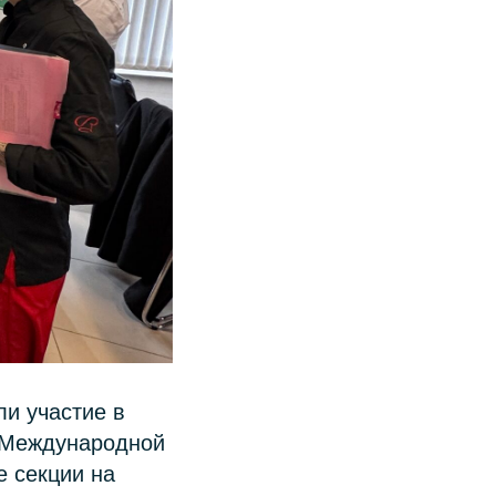
и участие в
ы Международной
е секции на