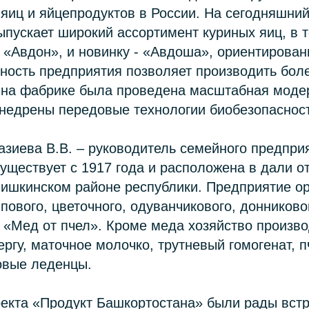
яиц и яйцепродуктов в России. На сегодняшний
пускает широкий ассортимент куриных яиц, в 
 «Авдон», и новинку - «Авдоша», ориентирован
ость предприятия позволяет производить боле
у на фабрике была проведена масштабная моде
внедрены передовые технологии биобезопаснос
зиева В.В. – руководитель семейного предпри
уществует с 1917 года и расположена в дали 
Мишкинском районе республики. Предприятие о
пового, цветочного, одуванчикового, донниково
 «Мед от пчел». Кроме меда хозяйство произв
ергу, маточное молочко, трутневый гомогенат, 
овые леденцы.
екта «Продукт Башкортостана» были рады встр