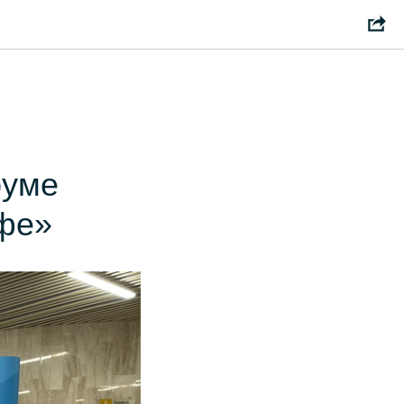
руме
Уфе»