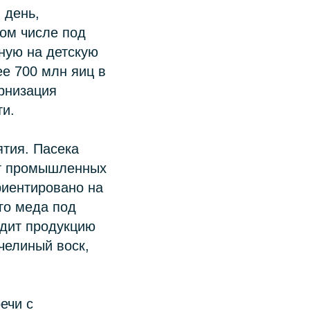
 день,
том числе под
ную на детскую
е 700 млн яиц в
рнизация
ти.
ятия. Пасека
от промышленных
риентировано на
го меда под
одит продукцию
пчелиный воск,
ечи с