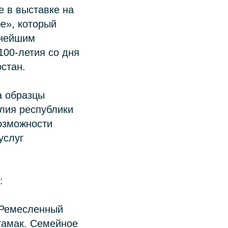
 в выставке на
е», который
жнейшим
00-летия со дня
стан.
а образцы
лия республики
возможности
услуг
:
«Ремесленный
тамак. Семейное