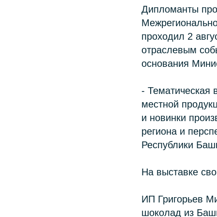
Дипломанты про
Межрегионально
проходил 2 авгу
отраслевым соб
основания Минис
- Тематическая
местной продук
и новинки произ
региона и персп
Республики Башк
На выставке св
ИП Григорьев М
шоколад из Башк