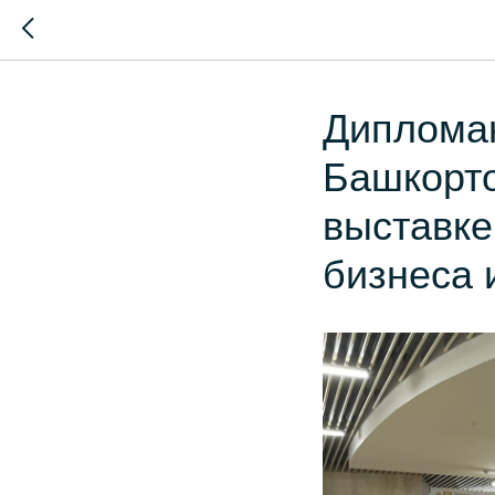
Дипломан
Башкорто
выставк
бизнеса 