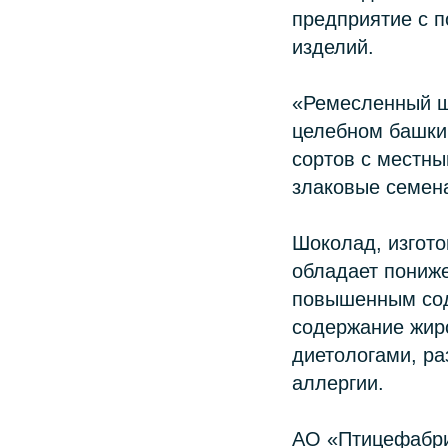
предприятие с 
изделий.
«Ремесленный ш
целебном башкир
сортов с местны
злаковые семена
Шоколад, изгото
обладает пониже
повышенным сод
содержание жир
диетологами, ра
аллергии.
АО «Птицефабри