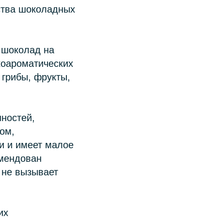
ства шоколадных
 шоколад на
коароматических
 грибы, фрукты,
нностей,
ом,
и и имеет малое
мендован
 не вызывает
их