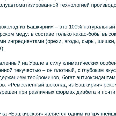
полуавтоматизированной технологией производ
околад из Башкирии» – это 100% натуральный
ском меду: в составе только какао-бобы высо
ми ингредиентами (орехи, ягоды, сыры, шишки,
).
вленный на Урале в силу климатических особе
нной текучестью – он плотный, с глубоким вкус
ержанием теоброминов, богат антиоксидантам
ов. «Ремесленный шоколад из Башкирии» реко
зрешен при различных формах диабета и почти
ка «Башкирская» является одним из крупнейш