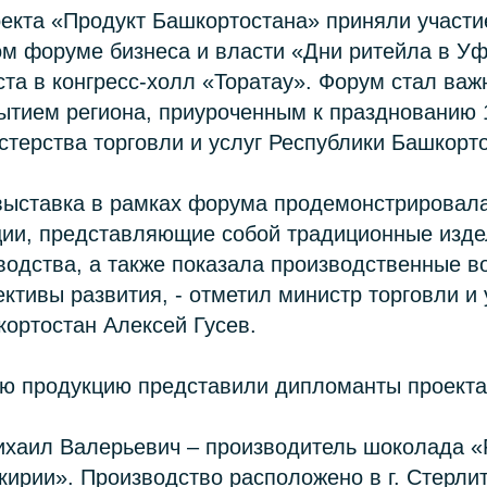
екта «Продукт Башкортостана» приняли участие
м форуме бизнеса и власти «Дни ритейла в Уф
ста в конгресс-холл «Торатау». Форум стал ва
ытием региона, приуроченным к празднованию 1
терства торговли и услуг Республики Башкорто
 выставка в рамках форума продемонстрировал
ции, представляющие собой традиционные изде
водства, а также показала производственные 
ективы развития, - отметил министр торговли и 
ортостан Алексей Гусев.
ою продукцию представили дипломанты проекта
ихаил Валерьевич – производитель шоколада 
ирии». Производство расположено в г. Стерли